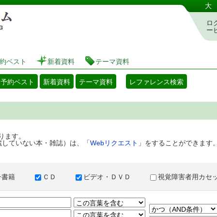
港区立図書館 蔵書検索・予約システム
大
ロ
ー
約ベスト
新着資料
テーマ資料
・予約ベスト
新着資料
テーマ資料
レファレンス検索
ります。
蔵していない本・雑誌）は、「
Webリクエスト
」をすることができます
子書籍
ＣＤ
ビデオ・ＤＶＤ
視覚障害者用カ