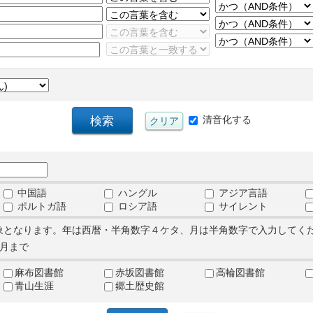
清音化する
中国語
ハングル
アジア言語
ポルトガ語
ロシア語
サイレント
象となります。年は西暦・半角数字４ケタ、月は半角数字で入力してく
月まで
麻布図書館
赤坂図書館
高輪図書館
青山生涯
郷土歴史館