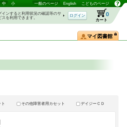
中
小
一般のページ
English
こどものページ
0
グインすると利用状況の確認等のサ
ビスを利用できます。
カート
マイ図書館
。
セット
その他障害者用カセット
デイジーＣＤ