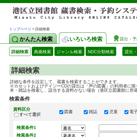
トップページ
> 詳細検索
かんたん検索
いろいろ検索
貸出・予
詳細検索
典拠検索
ジャンル検索
NDC分類検索
貸出
詳細検索
詳細な条件を設定して、蔵書を検索することができます。
※カセットおよびデイジーCDの貸出は「声の図書」の利用者に限
本・雑誌を検索し、該当する資料がない場合（港区立図書館に所
検索条件
資料区分
図書
雑誌
児童
電
すべて選択
検索条件1
検索条件2