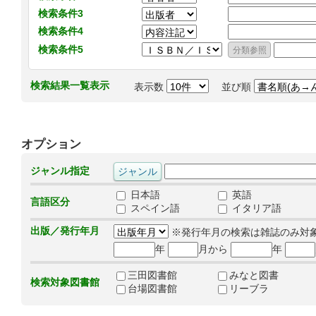
検索条件3
検索条件4
検索条件5
検索結果一覧表示
表示数
並び順
オプション
ジャンル指定
日本語
英語
言語区分
スペイン語
イタリア語
出版／発行年月
※発行年月の検索は雑誌のみ対
年
月から
年
三田図書館
みなと図書
検索対象図書館
台場図書館
リーブラ