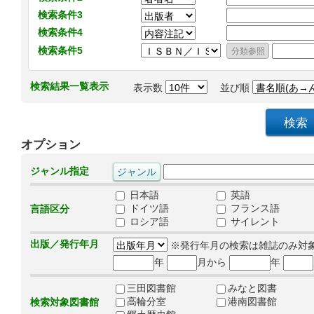
検索条件3
検索条件4
検索条件5
検索結果一覧表示
表示数
並び順
オプション
ジャンル指定
日本語
英語
ドイツ語
フランス語
言語区分
ロシア語
サイレント
出版／発行年月
※発行年月の検索は雑誌のみ対
年
月から
年
三田図書館
みなと図書
高輪分室
港南図書館
検索対象図書館