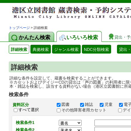
トップページ
> 詳細検索
かんたん検索
いろいろ検索
貸出・予
詳細検索
典拠検索
ジャンル検索
NDC分類検索
貸出
詳細検索
詳細な条件を設定して、蔵書を検索することができます。
※カセットおよびデイジーCDの貸出は「声の図書」の利用者に限
本・雑誌を検索し、該当する資料がない場合（港区立図書館に所
検索条件
図書
雑誌
児童
電
資料区分
すべて選択
その他障害者用カセット
デ
検索条件1
検索条件2