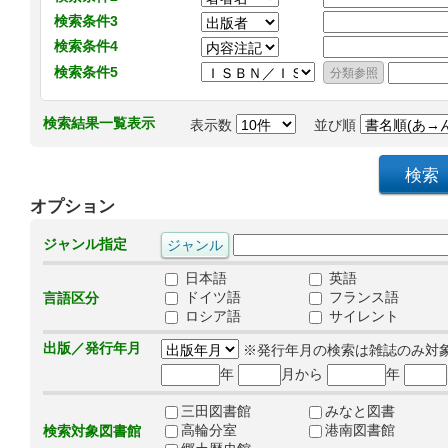
検索条件3
検索条件4
検索条件5
検索結果一覧表示
表示数
並び順
オプション
ジャンル指定
日本語
英語
ドイツ語
フランス語
言語区分
ロシア語
サイレント
出版／発行年月
※発行年月の検索は雑誌のみ対
年
月から
年
三田図書館
みなと図書
高輪分室
港南図書館
検索対象図書館