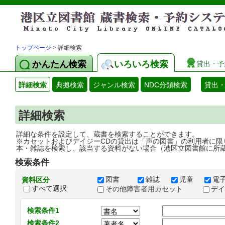
トップページ
> 詳細検索
かんたん検索
いろいろ検索
貸出・予
詳細検索
典拠検索
ジャンル検索
NDC分類検索
貸出
詳細検索
詳細な条件を設定して、蔵書を検索することができます。
※カセットおよびデイジーCDの貸出は「声の図書」の利用者に限
本・雑誌を検索し、該当する資料がない場合（港区立図書館に所
検索条件
図書
雑誌
児童
電
資料区分
すべて選択
その他障害者用カセット
デ
検索条件1
検索条件2