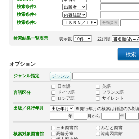
検索条件3
検索条件4
検索条件5
検索結果一覧表示
表示数
並び順
オプション
ジャンル指定
日本語
英語
ドイツ語
フランス語
言語区分
ロシア語
サイレント
出版／発行年月
※発行年月の検索は雑誌のみ対
年
月から
年
三田図書館
みなと図書
高輪分室
港南図書館
検索対象図書館