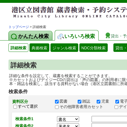
トップページ
> 詳細検索
かんたん検索
いろいろ検索
貸出・予
詳細検索
典拠検索
ジャンル検索
NDC分類検索
貸出
詳細検索
詳細な条件を設定して、蔵書を検索することができます。
※カセットおよびデイジーCDの貸出は「声の図書」の利用者に限
本・雑誌を検索し、該当する資料がない場合（港区立図書館に所
検索条件
図書
雑誌
児童
電
資料区分
すべて選択
その他障害者用カセット
デ
検索条件1
検索条件2