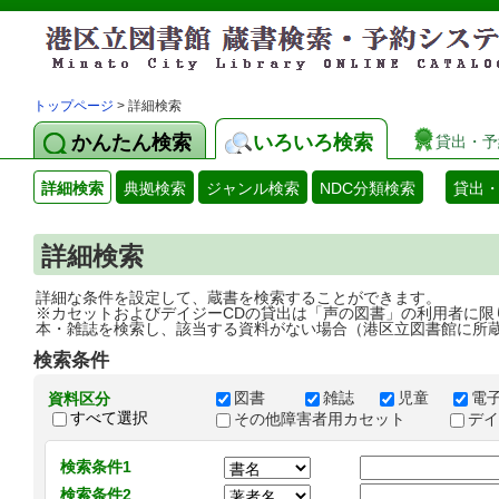
トップページ
> 詳細検索
かんたん検索
いろいろ検索
貸出・予
詳細検索
典拠検索
ジャンル検索
NDC分類検索
貸出
詳細検索
詳細な条件を設定して、蔵書を検索することができます。
※カセットおよびデイジーCDの貸出は「声の図書」の利用者に限
本・雑誌を検索し、該当する資料がない場合（港区立図書館に所
検索条件
図書
雑誌
児童
電
資料区分
すべて選択
その他障害者用カセット
デ
検索条件1
検索条件2