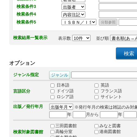
検索条件3
検索条件4
検索条件5
検索結果一覧表示
表示数
並び順
オプション
ジャンル指定
日本語
英語
ドイツ語
フランス語
言語区分
ロシア語
サイレント
出版／発行年月
※発行年月の検索は雑誌のみ対
年
月から
年
三田図書館
みなと図書
高輪分室
港南図書館
検索対象図書館