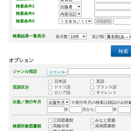
検索条件3
検索条件4
検索条件5
検索結果一覧表示
表示数
並び順
オプション
ジャンル指定
日本語
英語
ドイツ語
フランス語
言語区分
ロシア語
サイレント
出版／発行年月
※発行年月の検索は雑誌のみ対
年
月から
年
三田図書館
みなと図書
高輪分室
港南図書館
検索対象図書館