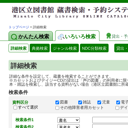
トップページ
> 詳細検索
かんたん検索
いろいろ検索
貸出・予
詳細検索
典拠検索
ジャンル検索
NDC分類検索
貸出
詳細検索
詳細な条件を設定して、蔵書を検索することができます。
※カセットおよびデイジーCDの貸出は「声の図書」の利用者に限
本・雑誌を検索し、該当する資料がない場合（港区立図書館に所
検索条件
図書
雑誌
児童
電
資料区分
すべて選択
その他障害者用カセット
デ
検索条件1
検索条件2