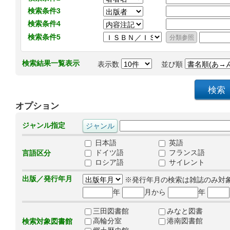
検索条件3
検索条件4
検索条件5
検索結果一覧表示
表示数
並び順
オプション
ジャンル指定
日本語
英語
ドイツ語
フランス語
言語区分
ロシア語
サイレント
出版／発行年月
※発行年月の検索は雑誌のみ対
年
月から
年
三田図書館
みなと図書
高輪分室
港南図書館
検索対象図書館