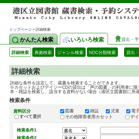
トップページ
> 詳細検索
かんたん検索
いろいろ検索
貸出・予
詳細検索
典拠検索
ジャンル検索
NDC分類検索
貸出
詳細検索
詳細な条件を設定して、蔵書を検索することができます。
※カセットおよびデイジーCDの貸出は「声の図書」の利用者に限
本・雑誌を検索し、該当する資料がない場合（港区立図書館に所
検索条件
図書
雑誌
児童
電
資料区分
すべて選択
その他障害者用カセット
デ
検索条件1
検索条件2