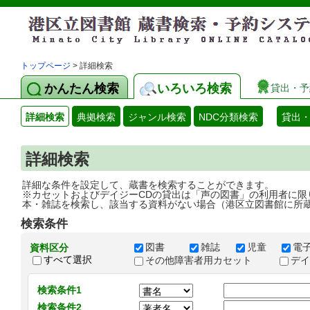
トップページ
> 詳細検索
かんたん検索
いろいろ検索
貸出・予
詳細検索
典拠検索
ジャンル検索
NDC分類検索
貸出
詳細検索
詳細な条件を設定して、蔵書を検索することができます。
※カセットおよびデイジーCDの貸出は「声の図書」の利用者に限
本・雑誌を検索し、該当する資料がない場合（港区立図書館に所
検索条件
図書
雑誌
児童
電
資料区分
すべて選択
その他障害者用カセット
デ
検索条件1
検索条件2