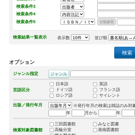
検索条件3
検索条件4
検索条件5
検索結果一覧表示
表示数
並び順
オプション
ジャンル指定
日本語
英語
ドイツ語
フランス語
言語区分
ロシア語
サイレント
出版／発行年月
※発行年月の検索は雑誌のみ対
年
月から
年
三田図書館
みなと図書
高輪分室
港南図書館
検索対象図書館