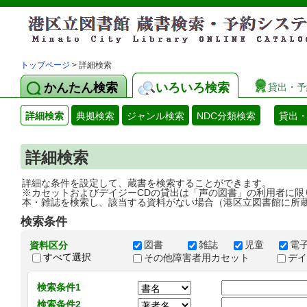
トップページ
> 詳細検索
かんたん検索
いろいろ検索
貸出・予
詳細検索
典拠検索
ジャンル検索
NDC分類検索
貸出
詳細検索
詳細な条件を設定して、蔵書を検索することができます。
※カセットおよびデイジーCDの貸出は「声の図書」の利用者に限
本・雑誌を検索し、該当する資料がない場合（港区立図書館に所
検索条件
図書
雑誌
児童
電
資料区分
すべて選択
その他障害者用カセット
デ
検索条件1
検索条件2