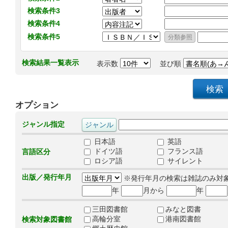
検索条件3
検索条件4
検索条件5
検索結果一覧表示
表示数
並び順
オプション
ジャンル指定
日本語
英語
ドイツ語
フランス語
言語区分
ロシア語
サイレント
出版／発行年月
※発行年月の検索は雑誌のみ対
年
月から
年
三田図書館
みなと図書
高輪分室
港南図書館
検索対象図書館