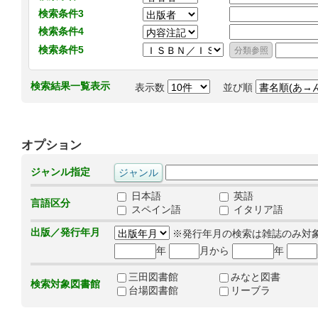
検索条件3
検索条件4
検索条件5
検索結果一覧表示
表示数
並び順
オプション
ジャンル指定
日本語
英語
言語区分
スペイン語
イタリア語
出版／発行年月
※発行年月の検索は雑誌のみ対
年
月から
年
三田図書館
みなと図書
検索対象図書館
台場図書館
リーブラ