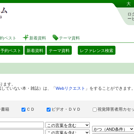
港区立図書館 蔵書検索・予約システム
大
ロ
ー
約ベスト
新着資料
テーマ資料
・予約ベスト
新着資料
テーマ資料
レファレンス検索
ります。
蔵していない本・雑誌）は、「
Webリクエスト
」をすることができます
子書籍
ＣＤ
ビデオ・ＤＶＤ
視覚障害者用カ