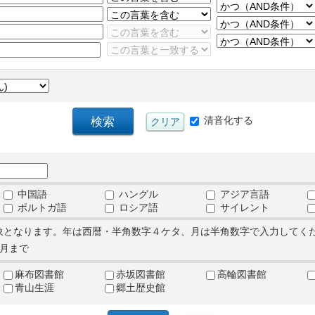
清音化する
中国語
ハングル
アジア言語
ポルトガ語
ロシア語
サイレント
象となります。年は西暦・半角数字４ケタ、月は半角数字で入力してく
月まで
麻布図書館
赤坂図書館
高輪図書館
青山生涯
郷土歴史館