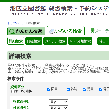
トップページ
> 詳細検索
かんたん検索
いろいろ検索
貸出・予
詳細検索
典拠検索
ジャンル検索
NDC分類検索
貸出
詳細検索
詳細な条件を設定して、蔵書を検索することができます。
※カセットおよびデイジーCDの貸出は「声の図書」の利用者に限
本・雑誌を検索し、該当する資料がない場合（港区立図書館に所
検索条件
資料区分
図書
雑誌
児童
電
すべて選択
検索条件1
検索条件2