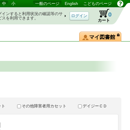
中
小
一般のページ
English
こどものページ
0
グインすると利用状況の確認等のサ
ビスを利用できます。
カート
マイ図書館
。
セット
その他障害者用カセット
デイジーＣＤ