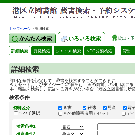
トップページ
> 詳細検索
かんたん検索
いろいろ検索
貸出・予
詳細検索
典拠検索
ジャンル検索
NDC分類検索
貸出
詳細検索
詳細な条件を設定して、蔵書を検索することができます。
※カセットおよびデイジーCDの貸出は「声の図書」の利用者に限
本・雑誌を検索し、該当する資料がない場合（港区立図書館に所
検索条件
図書
雑誌
児童
電
資料区分
すべて選択
その他障害者用カセット
デ
検索条件1
検索条件2