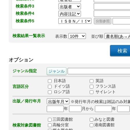
検索条件3
検索条件4
検索条件5
検索結果一覧表示
表示数
並び順
オプション
ジャンル指定
日本語
英語
ドイツ語
フランス語
言語区分
ロシア語
サイレント
出版／発行年月
※発行年月の検索は雑誌のみ対
年
月から
年
三田図書館
みなと図書
高輪分室
港南図書館
検索対象図書館