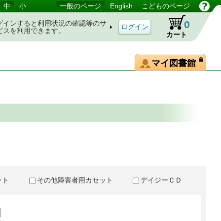
中
小
一般のページ
English
こどものページ
0
グインすると利用状況の確認等のサ
ビスを利用できます。
カート
マイ図書館
。
セット
その他障害者用カセット
デイジーＣＤ