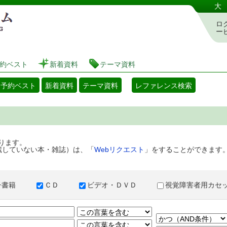
港区立図書館 蔵書検索・予約システム
大
ロ
ー
約ベスト
新着資料
テーマ資料
・予約ベスト
新着資料
テーマ資料
レファレンス検索
ります。
蔵していない本・雑誌）は、「
Webリクエスト
」をすることができます
子書籍
ＣＤ
ビデオ・ＤＶＤ
視覚障害者用カ