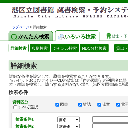
トップページ
> 詳細検索
かんたん検索
いろいろ検索
貸出・予
詳細検索
典拠検索
ジャンル検索
NDC分類検索
貸出
詳細検索
詳細な条件を設定して、蔵書を検索することができます。
※カセットおよびデイジーCDの貸出は「声の図書」の利用者に限
本・雑誌を検索し、該当する資料がない場合（港区立図書館に所
検索条件
資料区分
図書
雑誌
児童
電
すべて選択
検索条件1
検索条件2