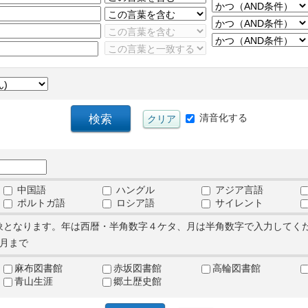
清音化する
中国語
ハングル
アジア言語
ポルトガ語
ロシア語
サイレント
象となります。年は西暦・半角数字４ケタ、月は半角数字で入力してく
月まで
麻布図書館
赤坂図書館
高輪図書館
青山生涯
郷土歴史館