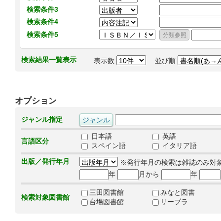
検索条件3
検索条件4
検索条件5
検索結果一覧表示
表示数
並び順
オプション
ジャンル指定
日本語
英語
言語区分
スペイン語
イタリア語
出版／発行年月
※発行年月の検索は雑誌のみ対
年
月から
年
三田図書館
みなと図書
検索対象図書館
台場図書館
リーブラ