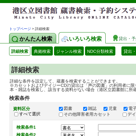
トップページ
> 詳細検索
かんたん検索
いろいろ検索
貸出・予
詳細検索
典拠検索
ジャンル検索
NDC分類検索
貸出
詳細検索
詳細な条件を設定して、蔵書を検索することができます。
※カセットおよびデイジーCDの貸出は「声の図書」の利用者に限
本・雑誌を検索し、該当する資料がない場合（港区立図書館に所
検索条件
図書
雑誌
児童
電
資料区分
すべて選択
その他障害者用カセット
デ
検索条件1
検索条件2