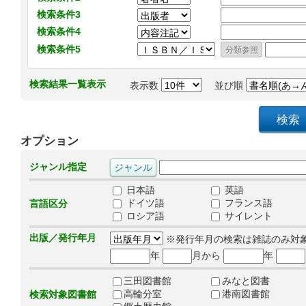
検索条件3
検索条件4
検索条件5
検索結果一覧表示
表示数
並び順
オプション
ジャンル指定
日本語
英語
ドイツ語
フランス語
言語区分
ロシア語
サイレント
出版／発行年月
※発行年月の検索は雑誌のみ対
年
月から
年
三田図書館
みなと図書
高輪分室
港南図書館
検索対象図書館