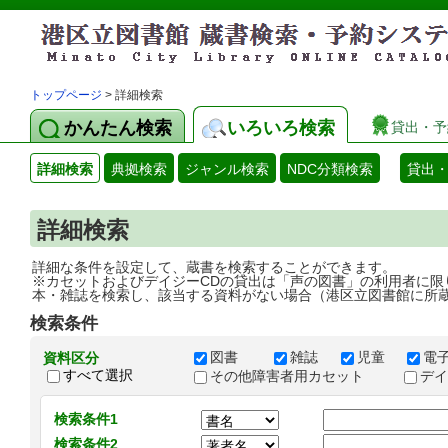
トップページ
> 詳細検索
かんたん検索
いろいろ検索
貸出・予
詳細検索
典拠検索
ジャンル検索
NDC分類検索
貸出
詳細検索
詳細な条件を設定して、蔵書を検索することができます。
※カセットおよびデイジーCDの貸出は「声の図書」の利用者に限
本・雑誌を検索し、該当する資料がない場合（港区立図書館に所
検索条件
図書
雑誌
児童
電
資料区分
すべて選択
その他障害者用カセット
デ
検索条件1
検索条件2