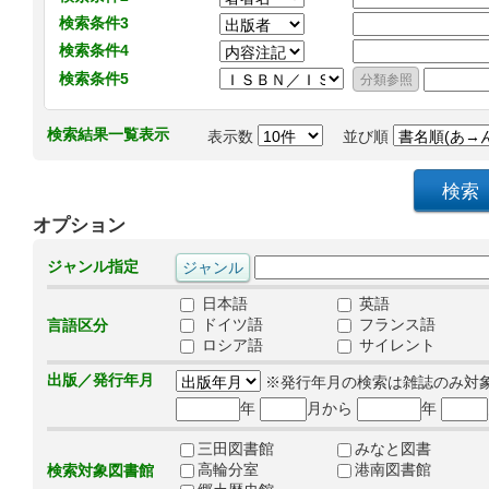
検索条件3
検索条件4
検索条件5
検索結果一覧表示
表示数
並び順
オプション
ジャンル指定
日本語
英語
ドイツ語
フランス語
言語区分
ロシア語
サイレント
出版／発行年月
※発行年月の検索は雑誌のみ対
年
月から
年
三田図書館
みなと図書
高輪分室
港南図書館
検索対象図書館