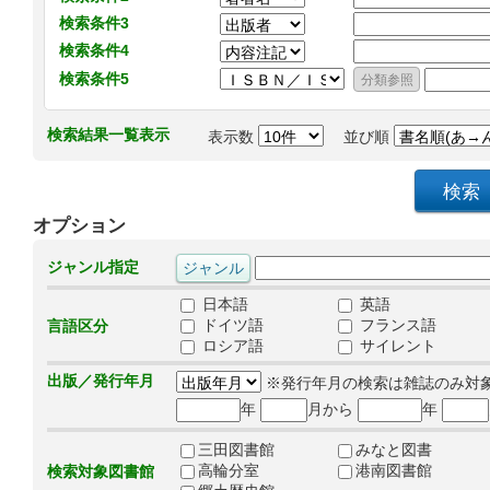
検索条件3
検索条件4
検索条件5
検索結果一覧表示
表示数
並び順
オプション
ジャンル指定
日本語
英語
ドイツ語
フランス語
言語区分
ロシア語
サイレント
出版／発行年月
※発行年月の検索は雑誌のみ対
年
月から
年
三田図書館
みなと図書
高輪分室
港南図書館
検索対象図書館