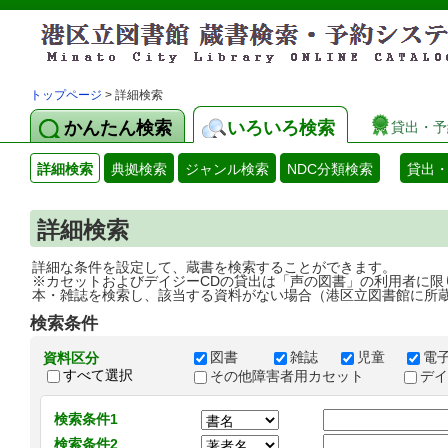
トップページ
> 詳細検索
かんたん検索
いろいろ検索
貸出・予
詳細検索
典拠検索
ジャンル検索
NDC分類検索
貸出
詳細検索
詳細な条件を設定して、蔵書を検索することができます。
※カセットおよびデイジーCDの貸出は「声の図書」の利用者に限
本・雑誌を検索し、該当する資料がない場合（港区立図書館に所
検索条件
図書
雑誌
児童
電
資料区分
すべて選択
その他障害者用カセット
デ
検索条件1
検索条件2