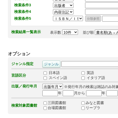
検索条件3
検索条件4
検索条件5
検索結果一覧表示
表示数
並び順
オプション
ジャンル指定
日本語
英語
言語区分
スペイン語
イタリア語
出版／発行年月
※発行年月の検索は雑誌のみ対
年
月から
年
三田図書館
みなと図書
検索対象図書館
台場図書館
リーブラ