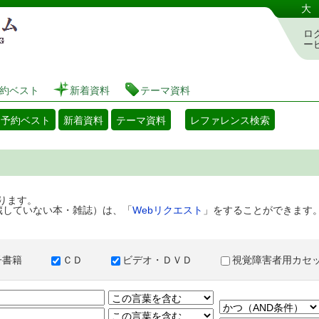
港区立図書館 蔵書検索・予約システム
大
ロ
ー
約ベスト
新着資料
テーマ資料
・予約ベスト
新着資料
テーマ資料
レファレンス検索
ります。
蔵していない本・雑誌）は、「
Webリクエスト
」をすることができます
子書籍
ＣＤ
ビデオ・ＤＶＤ
視覚障害者用カ