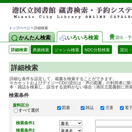
トップページ
> 詳細検索
かんたん検索
いろいろ検索
貸出・予
詳細検索
典拠検索
ジャンル検索
NDC分類検索
貸出
詳細検索
詳細な条件を設定して、蔵書を検索することができます。
※カセットおよびデイジーCDの貸出は「声の図書」の利用者に限
本・雑誌を検索し、該当する資料がない場合（港区立図書館に所
検索条件
資料区分
図書
雑誌
児童
電
すべて選択
検索条件1
検索条件2