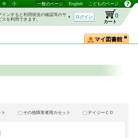
中
小
一般のページ
English
こどものページ
0
グインすると利用状況の確認等のサ
ビスを利用できます。
カート
マイ図書館
。
セット
その他障害者用カセット
デイジーＣＤ