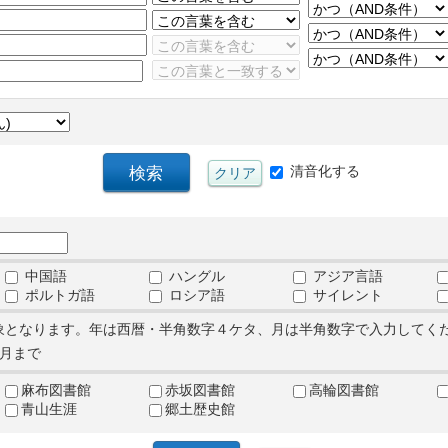
清音化する
中国語
ハングル
アジア言語
ポルトガ語
ロシア語
サイレント
象となります。年は西暦・半角数字４ケタ、月は半角数字で入力してく
月まで
麻布図書館
赤坂図書館
高輪図書館
青山生涯
郷土歴史館