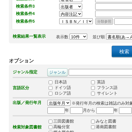
検索条件3
検索条件4
検索条件5
検索結果一覧表示
表示数
並び順
オプション
ジャンル指定
日本語
英語
ドイツ語
フランス語
言語区分
ロシア語
サイレント
出版／発行年月
※発行年月の検索は雑誌のみ対
年
月から
年
三田図書館
みなと図書
高輪分室
港南図書館
検索対象図書館