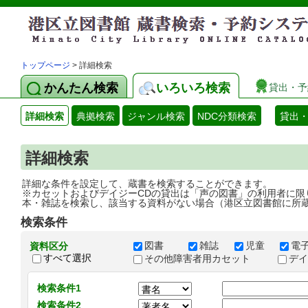
トップページ
> 詳細検索
かんたん検索
いろいろ検索
貸出・予
詳細検索
典拠検索
ジャンル検索
NDC分類検索
貸出
詳細検索
詳細な条件を設定して、蔵書を検索することができます。
※カセットおよびデイジーCDの貸出は「声の図書」の利用者に限
本・雑誌を検索し、該当する資料がない場合（港区立図書館に所
検索条件
図書
雑誌
児童
電
資料区分
すべて選択
その他障害者用カセット
デ
検索条件1
検索条件2