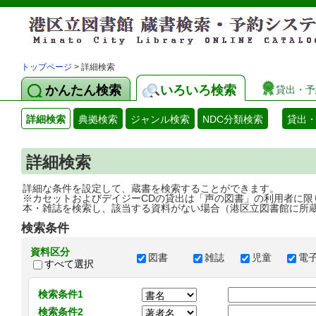
トップページ
> 詳細検索
かんたん検索
いろいろ検索
貸出・予
詳細検索
典拠検索
ジャンル検索
NDC分類検索
貸出
詳細検索
詳細な条件を設定して、蔵書を検索することができます。
※カセットおよびデイジーCDの貸出は「声の図書」の利用者に限
本・雑誌を検索し、該当する資料がない場合（港区立図書館に所
検索条件
資料区分
図書
雑誌
児童
電
すべて選択
検索条件1
検索条件2