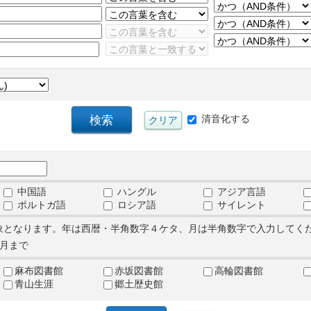
清音化する
中国語
ハングル
アジア言語
ポルトガ語
ロシア語
サイレント
象となります。年は西暦・半角数字４ケタ、月は半角数字で入力してく
月まで
麻布図書館
赤坂図書館
高輪図書館
青山生涯
郷土歴史館