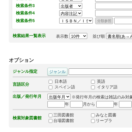
検索条件3
検索条件4
検索条件5
検索結果一覧表示
表示数
並び順
オプション
ジャンル指定
日本語
英語
言語区分
スペイン語
イタリア語
出版／発行年月
※発行年月の検索は雑誌のみ対
年
月から
年
三田図書館
みなと図書
検索対象図書館
台場図書館
リーブラ