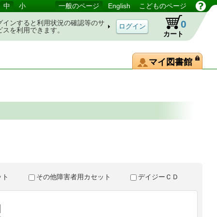
中
小
一般のページ
English
こどものページ
0
グインすると利用状況の確認等のサ
ビスを利用できます。
カート
マイ図書館
。
セット
その他障害者用カセット
デイジーＣＤ