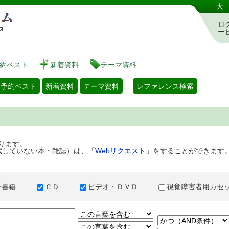
港区立図書館 蔵書検索・予約システム
大
ロ
ー
約ベスト
新着資料
テーマ資料
・予約ベスト
新着資料
テーマ資料
レファレンス検索
ります。
蔵していない本・雑誌）は、「
Webリクエスト
」をすることができます
子書籍
ＣＤ
ビデオ・ＤＶＤ
視覚障害者用カ