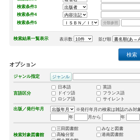
検索条件3
検索条件4
検索条件5
検索結果一覧表示
表示数
並び順
オプション
ジャンル指定
日本語
英語
ドイツ語
フランス語
言語区分
ロシア語
サイレント
出版／発行年月
※発行年月の検索は雑誌のみ対
年
月から
年
三田図書館
みなと図書
高輪分室
港南図書館
検索対象図書館