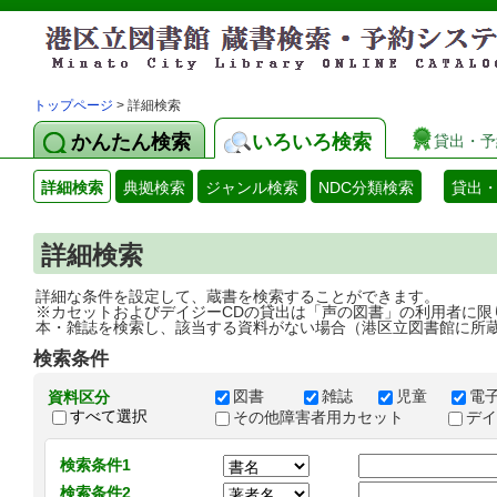
トップページ
> 詳細検索
かんたん検索
いろいろ検索
貸出・予
詳細検索
典拠検索
ジャンル検索
NDC分類検索
貸出
詳細検索
詳細な条件を設定して、蔵書を検索することができます。
※カセットおよびデイジーCDの貸出は「声の図書」の利用者に限
本・雑誌を検索し、該当する資料がない場合（港区立図書館に所
検索条件
図書
雑誌
児童
電
資料区分
すべて選択
その他障害者用カセット
デ
検索条件1
検索条件2