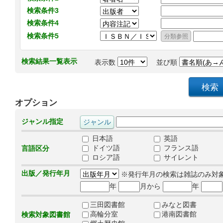
検索条件3
検索条件4
検索条件5
検索結果一覧表示
表示数
並び順
オプション
ジャンル指定
日本語
英語
ドイツ語
フランス語
言語区分
ロシア語
サイレント
出版／発行年月
※発行年月の検索は雑誌のみ対
年
月から
年
三田図書館
みなと図書
高輪分室
港南図書館
検索対象図書館