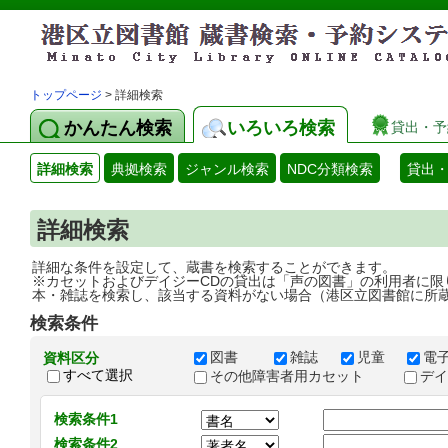
トップページ
> 詳細検索
かんたん検索
いろいろ検索
貸出・予
詳細検索
典拠検索
ジャンル検索
NDC分類検索
貸出
詳細検索
詳細な条件を設定して、蔵書を検索することができます。
※カセットおよびデイジーCDの貸出は「声の図書」の利用者に限
本・雑誌を検索し、該当する資料がない場合（港区立図書館に所
検索条件
図書
雑誌
児童
電
資料区分
すべて選択
その他障害者用カセット
デ
検索条件1
検索条件2