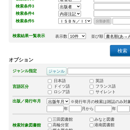
検索条件3
検索条件4
検索条件5
検索結果一覧表示
表示数
並び順
オプション
ジャンル指定
日本語
英語
ドイツ語
フランス語
言語区分
ロシア語
サイレント
出版／発行年月
※発行年月の検索は雑誌のみ対
年
月から
年
三田図書館
みなと図書
高輪分室
港南図書館
検索対象図書館