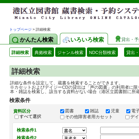
トップページ
> 詳細検索
かんたん検索
いろいろ検索
貸出・予
詳細検索
典拠検索
ジャンル検索
NDC分類検索
貸出
詳細検索
詳細な条件を設定して、蔵書を検索することができます。
※カセットおよびデイジーCDの貸出は「声の図書」の利用者に限
本・雑誌を検索し、該当する資料がない場合（港区立図書館に所
検索条件
図書
雑誌
児童
電
資料区分
すべて選択
その他障害者用カセット
デ
検索条件1
検索条件2