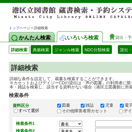
トップページ
> 詳細検索
かんたん検索
いろいろ検索
貸出・予
詳細検索
典拠検索
ジャンル検索
NDC分類検索
貸出
詳細検索
詳細な条件を設定して、蔵書を検索することができます。
※カセットおよびデイジーCDの貸出は「声の図書」の利用者に限
本・雑誌を検索し、該当する資料がない場合（港区立図書館に所
検索条件
図書
雑誌
児童
電
資料区分
すべて選択
その他障害者用カセット
デ
検索条件1
検索条件2