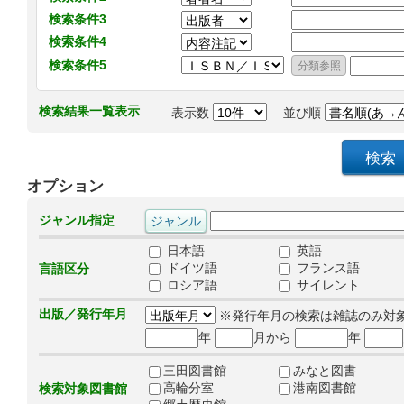
検索条件3
検索条件4
検索条件5
検索結果一覧表示
表示数
並び順
オプション
ジャンル指定
日本語
英語
ドイツ語
フランス語
言語区分
ロシア語
サイレント
出版／発行年月
※発行年月の検索は雑誌のみ対
年
月から
年
三田図書館
みなと図書
高輪分室
港南図書館
検索対象図書館