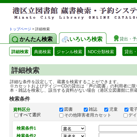
トップページ
> 詳細検索
かんたん検索
いろいろ検索
貸出・予
詳細検索
典拠検索
ジャンル検索
NDC分類検索
貸出
詳細検索
詳細な条件を設定して、蔵書を検索することができます。
※カセットおよびデイジーCDの貸出は「声の図書」の利用者に限
本・雑誌を検索し、該当する資料がない場合（港区立図書館に所
検索条件
図書
雑誌
児童
電
資料区分
すべて選択
その他障害者用カセット
デ
検索条件1
検索条件2