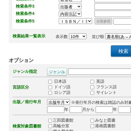
検索条件3
検索条件4
検索条件5
検索結果一覧表示
表示数
並び順
オプション
ジャンル指定
日本語
英語
ドイツ語
フランス語
言語区分
ロシア語
サイレント
出版／発行年月
※発行年月の検索は雑誌のみ対
年
月から
年
三田図書館
みなと図書
高輪分室
港南図書館
検索対象図書館