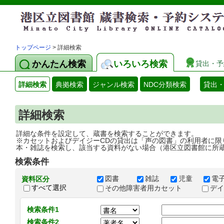
トップページ
> 詳細検索
かんたん検索
いろいろ検索
貸出・予
詳細検索
典拠検索
ジャンル検索
NDC分類検索
貸出
詳細検索
詳細な条件を設定して、蔵書を検索することができます。
※カセットおよびデイジーCDの貸出は「声の図書」の利用者に限
本・雑誌を検索し、該当する資料がない場合（港区立図書館に所
検索条件
図書
雑誌
児童
電
資料区分
すべて選択
その他障害者用カセット
デ
検索条件1
検索条件2