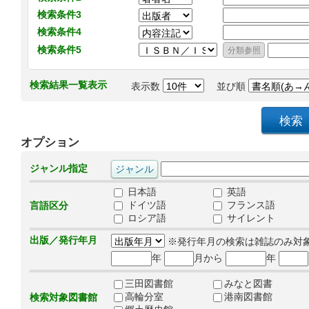
検索条件3
検索条件4
検索条件5
検索結果一覧表示
表示数
並び順
オプション
ジャンル指定
日本語
英語
ドイツ語
フランス語
言語区分
ロシア語
サイレント
出版／発行年月
※発行年月の検索は雑誌のみ対
年
月から
年
三田図書館
みなと図書
高輪分室
港南図書館
検索対象図書館