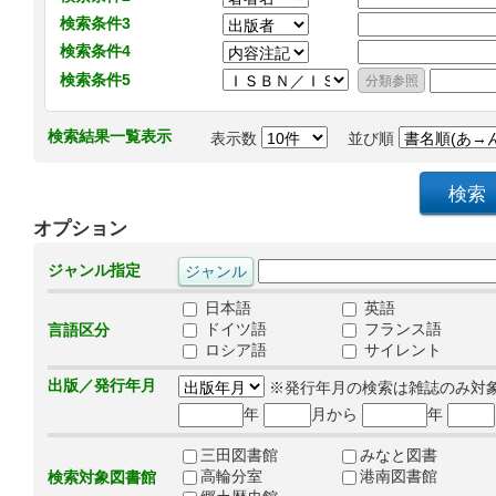
検索条件3
検索条件4
検索条件5
検索結果一覧表示
表示数
並び順
オプション
ジャンル指定
日本語
英語
ドイツ語
フランス語
言語区分
ロシア語
サイレント
出版／発行年月
※発行年月の検索は雑誌のみ対
年
月から
年
三田図書館
みなと図書
高輪分室
港南図書館
検索対象図書館