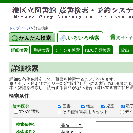
トップページ
> 詳細検索
かんたん検索
いろいろ検索
貸出・予
詳細検索
典拠検索
ジャンル検索
NDC分類検索
貸出
詳細検索
詳細な条件を設定して、蔵書を検索することができます。
※カセットおよびデイジーCDの貸出は「声の図書」の利用者に限
本・雑誌を検索し、該当する資料がない場合（港区立図書館に所
検索条件
図書
雑誌
児童
電
資料区分
すべて選択
その他障害者用カセット
デ
検索条件1
検索条件2