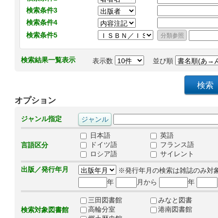
検索条件3
検索条件4
検索条件5
検索結果一覧表示
表示数
並び順
オプション
ジャンル指定
日本語
英語
ドイツ語
フランス語
言語区分
ロシア語
サイレント
出版／発行年月
※発行年月の検索は雑誌のみ対
年
月から
年
三田図書館
みなと図書
高輪分室
港南図書館
検索対象図書館