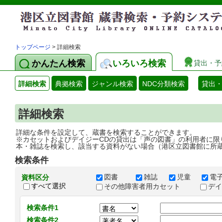
トップページ
> 詳細検索
かんたん検索
いろいろ検索
貸出・予
詳細検索
典拠検索
ジャンル検索
NDC分類検索
貸出
詳細検索
詳細な条件を設定して、蔵書を検索することができます。
※カセットおよびデイジーCDの貸出は「声の図書」の利用者に限
本・雑誌を検索し、該当する資料がない場合（港区立図書館に所
検索条件
図書
雑誌
児童
電
資料区分
すべて選択
その他障害者用カセット
デ
検索条件1
検索条件2