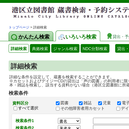
トップページ
> 詳細検索
かんたん検索
いろいろ検索
貸出・予
詳細検索
典拠検索
ジャンル検索
NDC分類検索
貸出
詳細検索
詳細な条件を設定して、蔵書を検索することができます。
※カセットおよびデイジーCDの貸出は「声の図書」の利用者に限
本・雑誌を検索し、該当する資料がない場合（港区立図書館に所
検索条件
図書
雑誌
児童
電
資料区分
すべて選択
その他障害者用カセット
デ
検索条件1
検索条件2