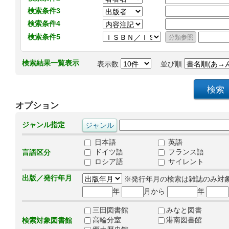
検索条件3
検索条件4
検索条件5
検索結果一覧表示
表示数
並び順
オプション
ジャンル指定
日本語
英語
ドイツ語
フランス語
言語区分
ロシア語
サイレント
出版／発行年月
※発行年月の検索は雑誌のみ対
年
月から
年
三田図書館
みなと図書
高輪分室
港南図書館
検索対象図書館