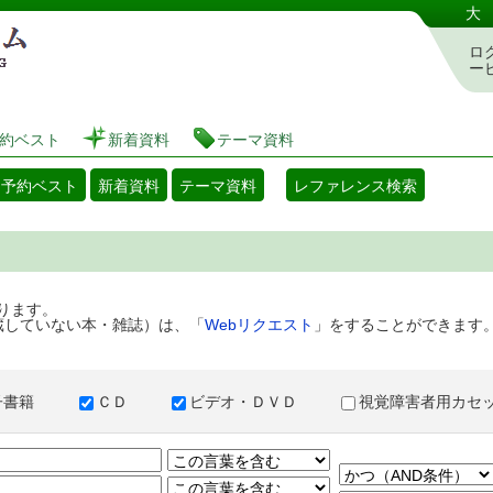
港区立図書館 蔵書検索・予約システム
大
ロ
ー
約ベスト
新着資料
テーマ資料
・予約ベスト
新着資料
テーマ資料
レファレンス検索
ります。
蔵していない本・雑誌）は、「
Webリクエスト
」をすることができます
子書籍
ＣＤ
ビデオ・ＤＶＤ
視覚障害者用カ