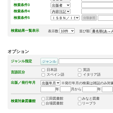
検索条件3
検索条件4
検索条件5
検索結果一覧表示
表示数
並び順
オプション
ジャンル指定
日本語
英語
言語区分
スペイン語
イタリア語
出版／発行年月
※発行年月の検索は雑誌のみ対
年
月から
年
三田図書館
みなと図書
検索対象図書館
台場図書館
リーブラ