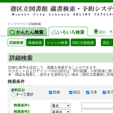
トップページ
> 詳細検索
かんたん検索
いろいろ検索
貸出・予
詳細検索
典拠検索
ジャンル検索
NDC分類検索
貸出
詳細検索
詳細な条件を設定して、蔵書を検索することができます。
※カセットおよびデイジーCDの貸出は「声の図書」の利用者に限
本・雑誌を検索し、該当する資料がない場合（港区立図書館に所
検索条件
資料区分
図書
雑誌
児童
電
すべて選択
検索条件1
検索条件2