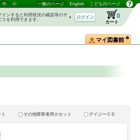
中
小
一般のページ
English
こどものページ
0
グインすると利用状況の確認等のサ
ビスを利用できます。
カート
マイ図書館
。
セット
その他障害者用カセット
デイジーＣＤ