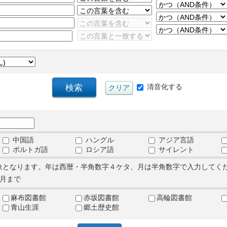
清音化する
中国語
ハングル
アジア言語
ポルトガ語
ロシア語
サイレント
象となります。年は西暦・半角数字４ケタ、月は半角数字で入力してく
月まで
麻布図書館
赤坂図書館
高輪図書館
青山生涯
郷土歴史館