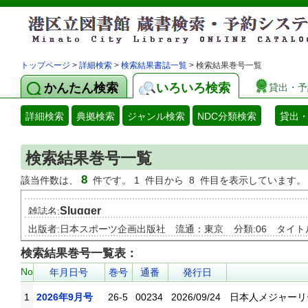
トップページ
>
詳細検索
>
検索結果書誌一覧
> 検索結果巻号一覧
かんたん検索
いろいろ検索
貸出・予
詳細検索
典拠検索
ジャンル検索
NDC分類検索
貸出
検索結果巻号一覧
8
該当件数は、
件です。 1 件目から 8 件目を表示しています。
Slugger
雑誌名:
出版者:日本スポーツ企画出版社
流通：東京
分類:06
タイトル
検索結果巻号一覧表：
No
年月日号
巻号
通番
発行日
1
2026年9月号
26-5
00234
2026/09/24
日本人メジャーリ