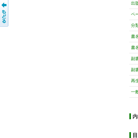
出
ペ
分
書
書
副
副
再
一
内
目