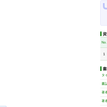
資
No.
1
書
タ
書
著
著