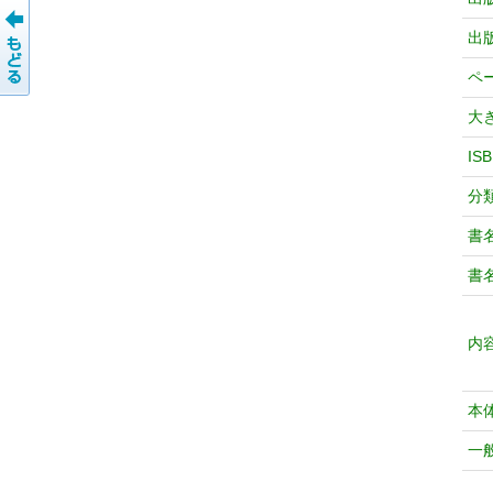
出
ペ
大
IS
分
書
書
内
本
一