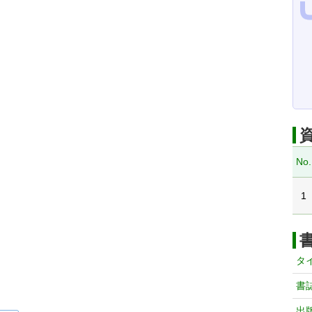
No.
1
タ
書
出