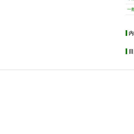
一
内
目