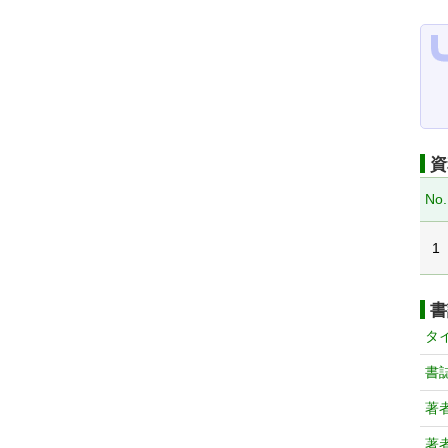
資
No.
1
書
タ
書
著
著