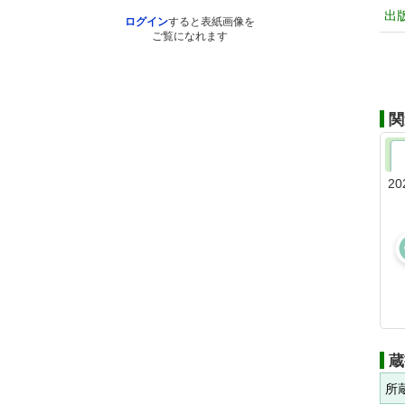
出
ログイン
すると表紙画像を
ご覧になれます
関
20
蔵
所