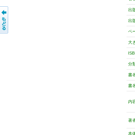
出
出
ペ
大
IS
分
書
書
内
著
本