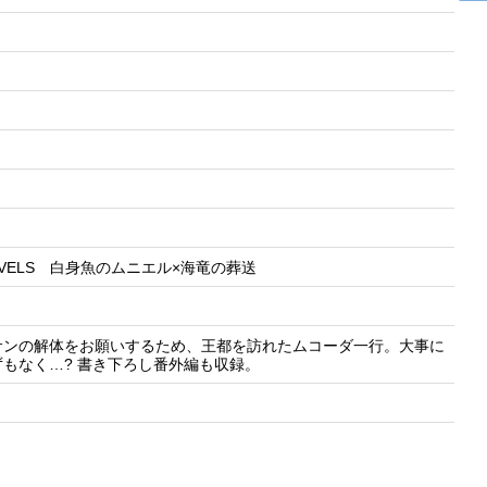
OVELS 白身魚のムニエル×海竜の葬送
サンの解体をお願いするため、王都を訪れたムコーダ一行。大事に
もなく…? 書き下ろし番外編も収録。