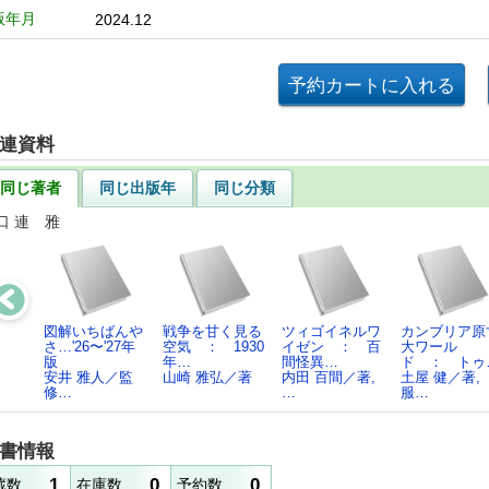
版年月
2024.12
連資料
同じ著者
同じ出版年
同じ分類
口 連 雅
図解いちばんや
戦争を甘く見る
ツィゴイネルワ
カンブリア原
さ…'26〜'27年
空気 ： 1930
イゼン ： 百
大ワール
版
年…
間怪異…
ド ： トゥ
安井 雅人／監
山崎 雅弘／著
内田 百間／著,
土屋 健／著,
修…
…
服…
書情報
1
0
0
蔵数
在庫数
予約数