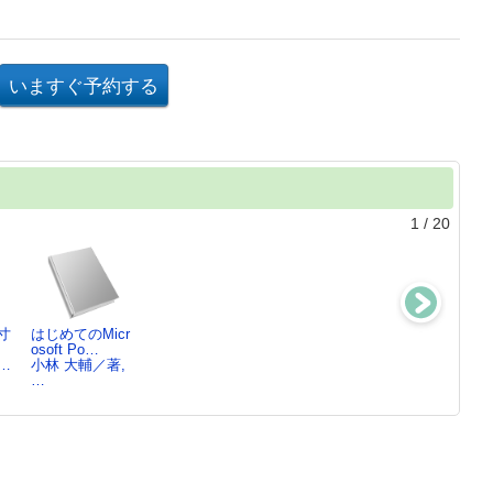
1
/
20
寸
はじめてのMicr
コンゴ、血染め
ミハイル・バフ
PEファンドコ
osoft Po…
の川 ： アフ
チン論 ：
ントローラーの
…
小林 大輔／著,
リカを…
「ロゴス…
実務 …
…
ティム・ブッチ
大石 雅彦／著
山口 仁／編著,
ャ…
…