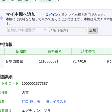
マイ本棚へ追加
ログイン
するとマイ本棚を利用できます。
本棚には資料を分類して集めておくことができます。本棚は最大１０本
す。
料情報
.
所蔵館
資料番号
請求番号
台場図書館
1110800891
YJ/ｴｸ/16
ヤ
誌詳細
イトルコード
1000002377387
誌種別
図書
者名
江口 連／著
雅／イラスト
者名ヨミ
エグチ レン マサ