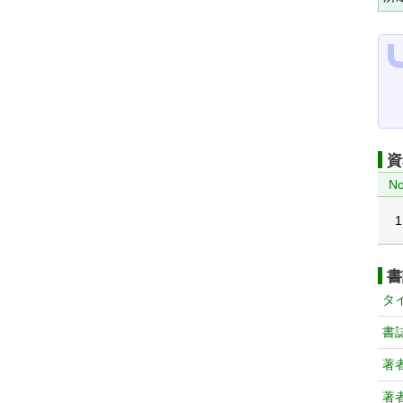
資
No
1
書
タ
書
著
著