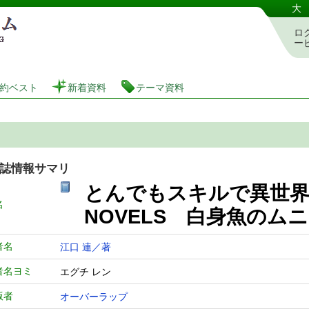
港区立図書館 蔵書検索・予約システム
大
ロ
ー
約ベスト
新着資料
テーマ資料
誌情報サマリ
とんでもスキルで異世界放
名
NOVELS 白身魚の
者名
江口 連／著
者名ヨミ
エグチ レン
版者
オーバーラップ