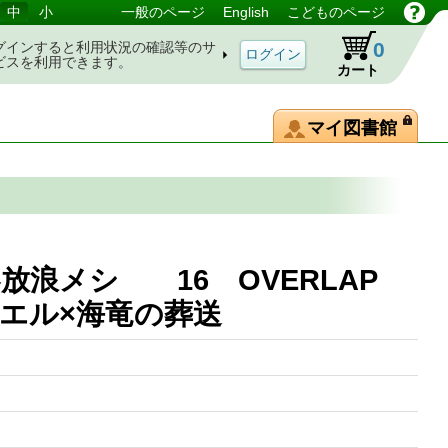
中
小
一般のページ
English
こどものページ
0
グインすると利用状況の確認等のサ
ビスを利用できます。
カート
マイ図書館
浪メシ 16 OVERLAP
ムニエル×海竜の葬送