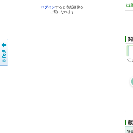
出
ログイン
すると表紙画像を
ご覧になれます
関
江
蔵
所