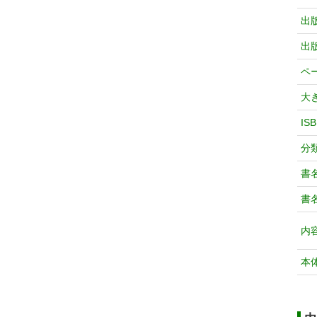
出
出
ペ
大
IS
分
書
書
内
本