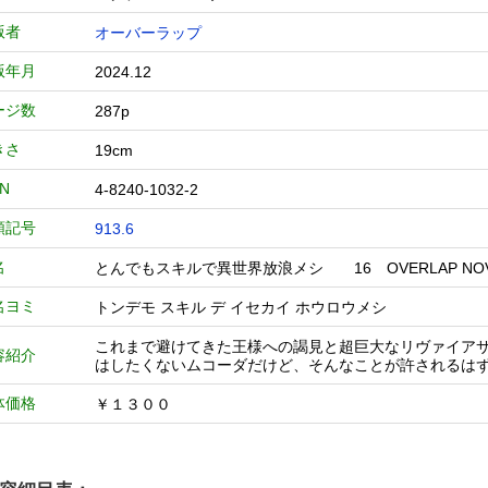
版者
オーバーラップ
版年月
2024.12
ージ数
287p
きさ
19cm
BN
4-8240-1032-2
類記号
913.6
名
とんでもスキルで異世界放浪メシ 16 OVERLAP N
名ヨミ
トンデモ スキル デ イセカイ ホウロウメシ
これまで避けてきた王様への謁見と超巨大なリヴァイア
容紹介
はしたくないムコーダだけど、そんなことが許されるはず
体価格
￥１３００