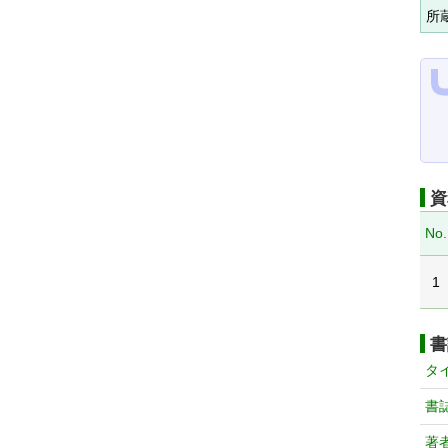
所
資
No.
1
書
タ
書
著