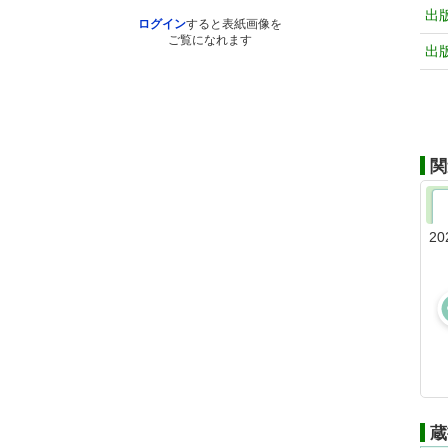
出
ログイン
すると表紙画像を
ご覧になれます
出
関
20
蔵