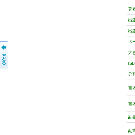
著
出
出
ペ
大
IS
分
書
書
副
副