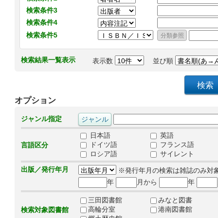
検索条件3
検索条件4
検索条件5
検索結果一覧表示
表示数
並び順
オプション
ジャンル指定
日本語
英語
ドイツ語
フランス語
言語区分
ロシア語
サイレント
出版／発行年月
※発行年月の検索は雑誌のみ対
年
月から
年
三田図書館
みなと図書
高輪分室
港南図書館
検索対象図書館