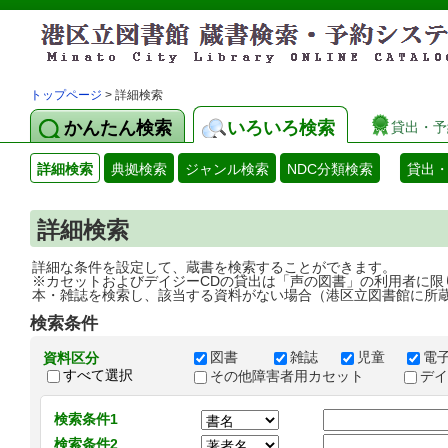
トップページ
> 詳細検索
かんたん検索
いろいろ検索
貸出・予
詳細検索
典拠検索
ジャンル検索
NDC分類検索
貸出
詳細検索
詳細な条件を設定して、蔵書を検索することができます。
※カセットおよびデイジーCDの貸出は「声の図書」の利用者に限
本・雑誌を検索し、該当する資料がない場合（港区立図書館に所
検索条件
図書
雑誌
児童
電
資料区分
すべて選択
その他障害者用カセット
デ
検索条件1
検索条件2