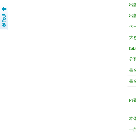
出
出
ペ
大
IS
分
書
書
内
本
一