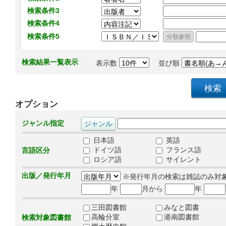
検索条件3
検索条件4
検索条件5
検索結果一覧表示
表示数
並び順
オプション
ジャンル指定
日本語
英語
ドイツ語
フランス語
言語区分
ロシア語
サイレント
出版／発行年月
※発行年月の検索は雑誌のみ対
年
月から
年
三田図書館
みなと図書
高輪分室
港南図書館
検索対象図書館