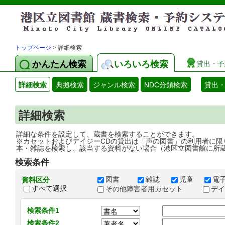
トップページ
> 詳細検索
かんたん検索
いろいろ検索
貸出・予
詳細検索
典拠検索
ジャンル検索
NDC分類検索
貸出
詳細検索
詳細な条件を設定して、蔵書を検索することができます。
※カセットおよびデイジーCDの貸出は「声の図書」の利用者に限
本・雑誌を検索し、該当する資料がない場合（港区立図書館に所
検索条件
図書
雑誌
児童
電
資料区分
すべて選択
その他障害者用カセット
デ
検索条件1
検索条件2