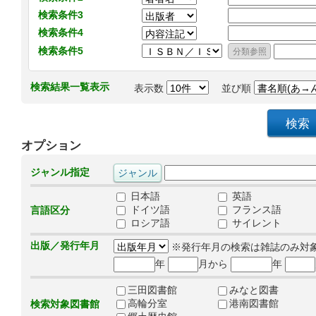
検索条件3
検索条件4
検索条件5
検索結果一覧表示
表示数
並び順
オプション
ジャンル指定
日本語
英語
ドイツ語
フランス語
言語区分
ロシア語
サイレント
出版／発行年月
※発行年月の検索は雑誌のみ対
年
月から
年
三田図書館
みなと図書
高輪分室
港南図書館
検索対象図書館