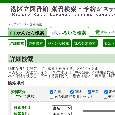
トップページ
> 詳細検索
かんたん検索
いろいろ検索
貸出・予
詳細検索
典拠検索
ジャンル検索
NDC分類検索
貸出
詳細検索
詳細な条件を設定して、蔵書を検索することができます。
※カセットおよびデイジーCDの貸出は「声の図書」の利用者に限
本・雑誌を検索し、該当する資料がない場合（港区立図書館に所
検索条件
図書
雑誌
児童
電
資料区分
すべて選択
その他障害者用カセット
デ
検索条件1
検索条件2