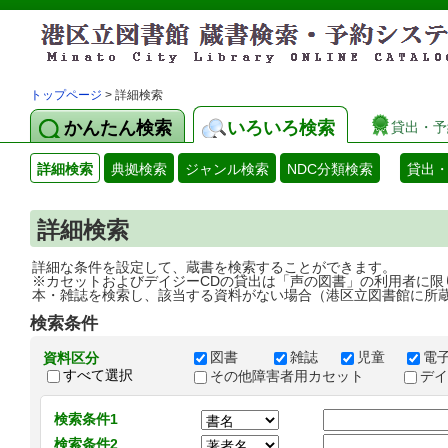
トップページ
> 詳細検索
かんたん検索
いろいろ検索
貸出・予
詳細検索
典拠検索
ジャンル検索
NDC分類検索
貸出
詳細検索
詳細な条件を設定して、蔵書を検索することができます。
※カセットおよびデイジーCDの貸出は「声の図書」の利用者に限
本・雑誌を検索し、該当する資料がない場合（港区立図書館に所
検索条件
図書
雑誌
児童
電
資料区分
すべて選択
その他障害者用カセット
デ
検索条件1
検索条件2