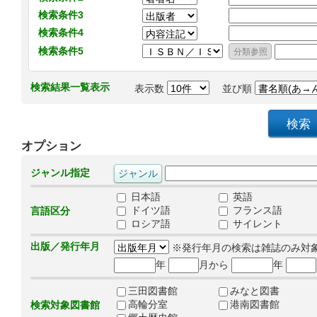
検索条件3
検索条件4
検索条件5
検索結果一覧表示
表示数
並び順
オプション
ジャンル指定
日本語
英語
ドイツ語
フランス語
言語区分
ロシア語
サイレント
出版／発行年月
※発行年月の検索は雑誌のみ対
年
月から
年
三田図書館
みなと図書
高輪分室
港南図書館
検索対象図書館