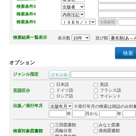
検索条件3
検索条件4
検索条件5
検索結果一覧表示
表示数
並び順
オプション
ジャンル指定
日本語
英語
ドイツ語
フランス語
言語区分
ロシア語
サイレント
出版／発行年月
※発行年月の検索は雑誌のみ対
年
月から
年
三田図書館
みなと図書
高輪分室
港南図書館
検索対象図書館