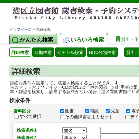
トップページ
> 詳細検索
かんたん検索
いろいろ検索
貸出・予
詳細検索
典拠検索
ジャンル検索
NDC分類検索
貸出
詳細検索
詳細な条件を設定して、蔵書を検索することができます。
※カセットおよびデイジーCDの貸出は「声の図書」の利用者に限
本・雑誌を検索し、該当する資料がない場合（港区立図書館に所
検索条件
図書
雑誌
児童
電
資料区分
すべて選択
その他障害者用カセット
デ
検索条件1
検索条件2