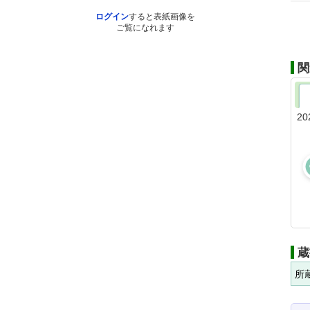
ログイン
すると表紙画像を
ご覧になれます
関
20
蔵
所