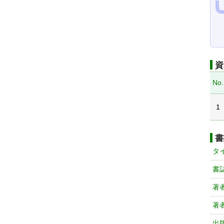
資
No.
1
書
タ
書
著
著
出