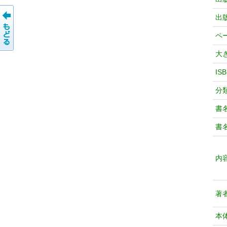
出
ペ
大
IS
分
書
書
内
著
本