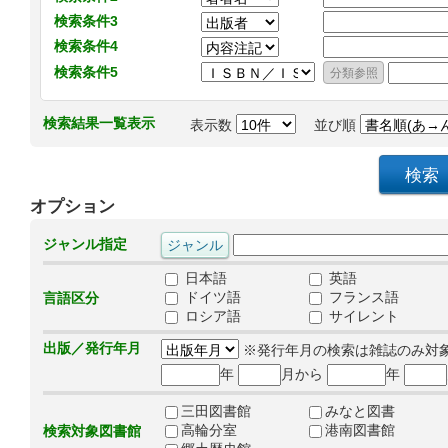
検索条件3
検索条件4
検索条件5
検索結果一覧表示
表示数
並び順
オプション
ジャンル指定
日本語
英語
ドイツ語
フランス語
言語区分
ロシア語
サイレント
出版／発行年月
※発行年月の検索は雑誌のみ対
年
月から
年
三田図書館
みなと図書
高輪分室
港南図書館
検索対象図書館