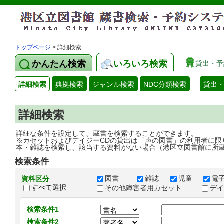
トップページ
> 詳細検索
かんたん検索
いろいろ検索
貸出・予
詳細検索
典拠検索
ジャンル検索
NDC分類検索
貸出
詳細検索
詳細な条件を設定して、蔵書を検索することができます。
※カセットおよびデイジーCDの貸出は「声の図書」の利用者に限
本・雑誌を検索し、該当する資料がない場合（港区立図書館に所
検索条件
図書
雑誌
児童
電
資料区分
すべて選択
その他障害者用カセット
デ
検索条件1
検索条件2